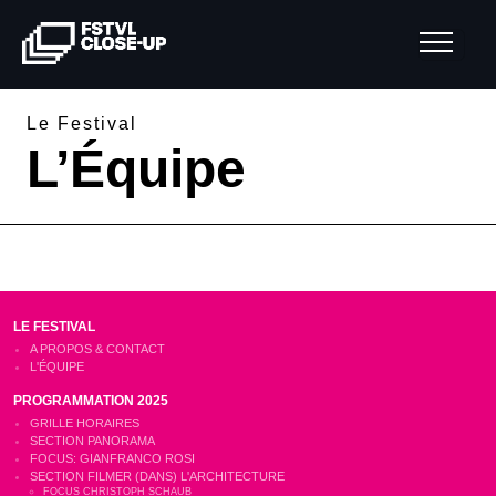
Le Festival
L’Équipe
LE FESTIVAL
A PROPOS & CONTACT
L'ÉQUIPE
PROGRAMMATION 2025
GRILLE HORAIRES
SECTION PANORAMA
FOCUS: GIANFRANCO ROSI
SECTION FILMER (DANS) L'ARCHITECTURE
FOCUS CHRISTOPH SCHAUB